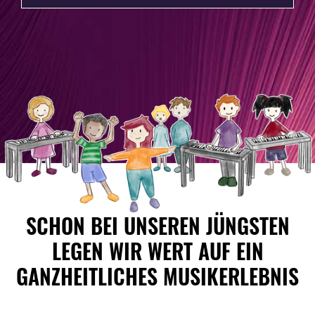
dataprotection@contact.europe.yamaha.com
dataprotection@contact.europe.yamaha.com
SCHON BEI UNSEREN JÜNGSTEN
Illustration von musizierenden Kindern
LEGEN WIR WERT AUF EIN
GANZHEITLICHES MUSIKERLEBNIS
3.1 Allgemeine Rechte
3.1 Allgemeine Rechte