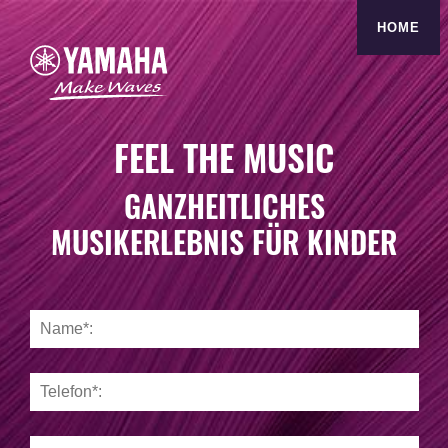
HOME
FEEL THE MUSIC
GANZHEITLICHES
MUSIKERLEBNIS FÜR KINDER
Anmeldeformular für New Primary 1 und Junior Music Cours
Name
Telefon
E-