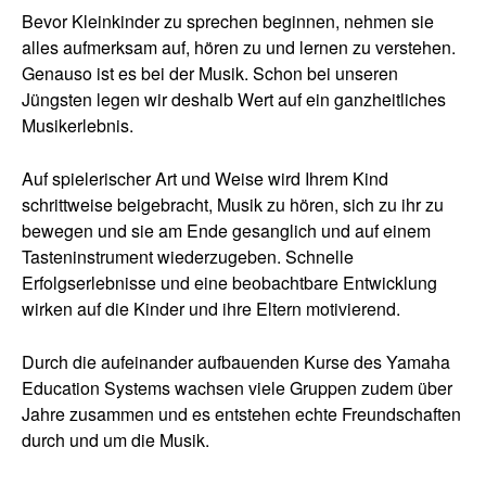
Bevor Kleinkinder zu sprechen beginnen, nehmen sie
alles aufmerksam auf, hören zu und lernen zu verstehen.
Genauso ist es bei der Musik. Schon bei unseren
Jüngsten legen wir deshalb Wert auf ein ganzheitliches
Musikerlebnis.
3.2 Rechte bei der Datenverarbeitung nach dem berechtigten
3.2 Rechte bei der Datenverarbeitung nach dem berechtigten
Interesse
Interesse
Auf spielerischer Art und Weise wird Ihrem Kind
schrittweise beigebracht, Musik zu hören, sich zu ihr zu
bewegen und sie am Ende gesanglich und auf einem
Tasteninstrument wiederzugeben. Schnelle
Erfolgserlebnisse und eine beobachtbare Entwicklung
wirken auf die Kinder und ihre Eltern motivierend.
Durch die aufeinander aufbauenden Kurse des Yamaha
Education Systems wachsen viele Gruppen zudem über
Jahre zusammen und es entstehen echte Freundschaften
durch und um die Musik.