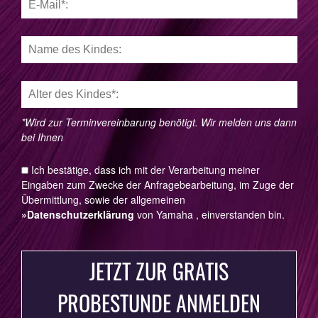
Mail
Name
des
Kindes
Alter
des
Kindes
*Wird zur Terminvereinbarung benötigt. Wir melden uns dann
bei Ihnen
Ich bestätige, dass ich mit der Verarbeitung meiner
Impressum
Eingaben zum Zwecke der Anfragebearbeitung, im Zuge der
Impressum
Übermittlung, sowie der allgemeinen
YAMAHA Music School • Hamburg-Eppendorf
»Datenschutzerklärung
von Yamaha , einverstanden bin.
YAMAHA Music School • Hamburg-Eppendorf
YAMAHA Music Europe GmbH
JETZT ZUR GRATIS
YAMAHA Music Europe GmbH
PROBESTUNDE ANMELDEN